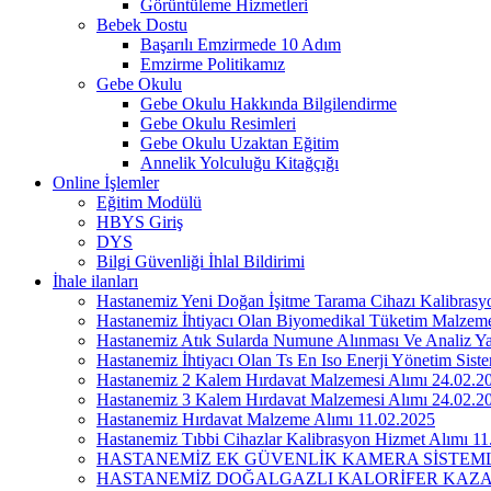
Görüntüleme Hizmetleri
Bebek Dostu
Başarılı Emzirmede 10 Adım
Emzirme Politikamız
Gebe Okulu
Gebe Okulu Hakkında Bilgilendirme
Gebe Okulu Resimleri
Gebe Okulu Uzaktan Eğitim
Annelik Yolculuğu Kitağçığı
Online İşlemler
Eğitim Modülü
HBYS Giriş
DYS
Bilgi Güvenliği İhlal Bildirimi
İhale ilanları
Hastanemiz Yeni Doğan İşitme Tarama Cihazı Kalibrasyo
Hastanemiz İhtiyacı Olan Biyomedikal Tüketim Malzem
Hastanemiz Atık Sularda Numune Alınması Ve Analiz Ya
Hastanemiz İhtiyacı Olan Ts En Iso Enerji Yönetim Sist
Hastanemiz 2 Kalem Hırdavat Malzemesi Alımı 24.02.2
Hastanemiz 3 Kalem Hırdavat Malzemesi Alımı 24.02.2
Hastanemiz Hırdavat Malzeme Alımı 11.02.2025
Hastanemiz Tıbbi Cihazlar Kalibrasyon Hizmet Alımı 11
HASTANEMİZ EK GÜVENLİK KAMERA SİSTEML
HASTANEMİZ DOĞALGAZLI KALORİFER KAZAN