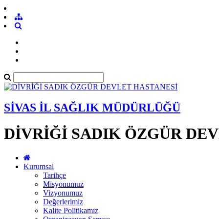
SİVAS İL SAĞLIK MÜDÜRLÜĞÜ
DİVRİĞİ SADIK ÖZGÜR DE
Kurumsal
Tarihçe
Misyonumuz
Vizyonumuz
Değerlerimiz
Kalite Politikamız