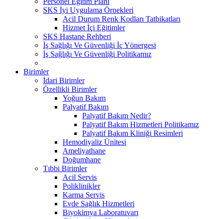
Personel Eğitim Planı
SKS İyi Uygulama Örnekleri
Acil Durum Renk Kodları Tatbikatları
Hizmet İçi Eğitimler
SKS Hastane Rehberi
İş Sağlığı Ve Güvenliği İç Yönergesi
İş Sağlığı Ve Güvenliği Politikamız
Birimler
İdari Birimler
Özellikli Birimler
Yoğun Bakım
Palyatif Bakım
Palyatif Bakım Nedir?
Palyatif Bakım Hizmetleri Politikamız
Palyatif Bakım Kliniği Resimleri
Hemodiyaliz Ünitesi
Ameliyathane
Doğumhane
Tıbbi Birimler
Acil Servis
Poliklinikler
Karma Servis
Evde Sağlık Hizmetleri
Biyokimya Laboratuvarı