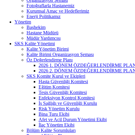
Organizasyon Şeması
Fotoğraflarla Hastanemiz
Kurumsal Amaç ve Hedeflerimiz
Enerji Politikamız
Yönetim
Başhekim
Hastane Müdürü
Müdür Yardımcısı
SKS Kalite Yönetimi
Kalite Yönetim Birimi
Kalite Birimi Organizasyon Şeması
Öz Değerlendirme Planı
2026 1. DÖNEM ÖZDEĞERLENDİRME PLAN
2026 2. DÖNEM ÖZDEĞERLENDİRME PLAN
SKS Komite Kurul ve Ekipleri
Hasta Güvenliği Komitesi
Eğitim Komitesi
Tesis Güvenliği Komitesi
Enfeksiyon Kontrol Komitesi
İş Sağlığı ve Güvenliği Kurulu
Risk Yönetim Kurulu
Bina Turu Ekibi
Afet ve Acil Durum Yönetimi Ekibi
İlaç Yönetim Ekibi
Bölüm Kalite Sorumluları