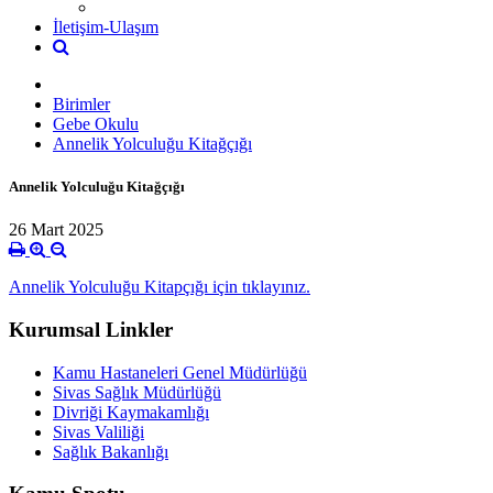
İletişim-Ulaşım
Birimler
Gebe Okulu
Annelik Yolculuğu Kitağçığı
Annelik Yolculuğu Kitağçığı
26 Mart 2025
Annelik Yolculuğu Kitapçığı için tıklayınız.
Kurumsal Linkler
Kamu Hastaneleri Genel Müdürlüğü
Sivas Sağlık Müdürlüğü
Divriği Kaymakamlığı
Sivas Valiliği
Sağlık Bakanlığı