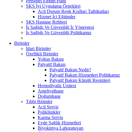
Personel Eğitim Planı
SKS İyi Uygulama Örnekleri
Acil Durum Renk Kodları Tatbikatları
Hizmet İçi Eğitimler
SKS Hastane Rehberi
İş Sağlığı Ve Güvenliği İç Yönergesi
İş Sağlığı Ve Güvenliği Politikamız
Birimler
İdari Birimler
Özellikli Birimler
Yoğun Bakım
Palyatif Bakım
Palyatif Bakım Nedir?
Palyatif Bakım Hizmetleri Politikamız
Palyatif Bakım Kliniği Resimleri
Hemodiyaliz Ünitesi
Ameliyathane
Doğumhane
Tıbbi Birimler
Acil Servis
Poliklinikler
Karma Servis
Evde Sağlık Hizmetleri
Biyokimya Laboratuvarı