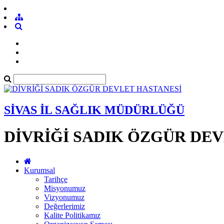
SİVAS İL SAĞLIK MÜDÜRLÜĞÜ
DİVRİĞİ SADIK ÖZGÜR DE
Kurumsal
Tarihçe
Misyonumuz
Vizyonumuz
Değerlerimiz
Kalite Politikamız