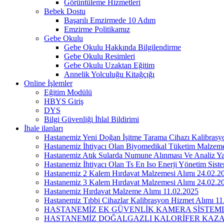
Görüntüleme Hizmetleri
Bebek Dostu
Başarılı Emzirmede 10 Adım
Emzirme Politikamız
Gebe Okulu
Gebe Okulu Hakkında Bilgilendirme
Gebe Okulu Resimleri
Gebe Okulu Uzaktan Eğitim
Annelik Yolculuğu Kitağçığı
Online İşlemler
Eğitim Modülü
HBYS Giriş
DYS
Bilgi Güvenliği İhlal Bildirimi
İhale ilanları
Hastanemiz Yeni Doğan İşitme Tarama Cihazı Kalibrasyo
Hastanemiz İhtiyacı Olan Biyomedikal Tüketim Malzem
Hastanemiz Atık Sularda Numune Alınması Ve Analiz Ya
Hastanemiz İhtiyacı Olan Ts En Iso Enerji Yönetim Sist
Hastanemiz 2 Kalem Hırdavat Malzemesi Alımı 24.02.2
Hastanemiz 3 Kalem Hırdavat Malzemesi Alımı 24.02.2
Hastanemiz Hırdavat Malzeme Alımı 11.02.2025
Hastanemiz Tıbbi Cihazlar Kalibrasyon Hizmet Alımı 11
HASTANEMİZ EK GÜVENLİK KAMERA SİSTEML
HASTANEMİZ DOĞALGAZLI KALORİFER KAZAN