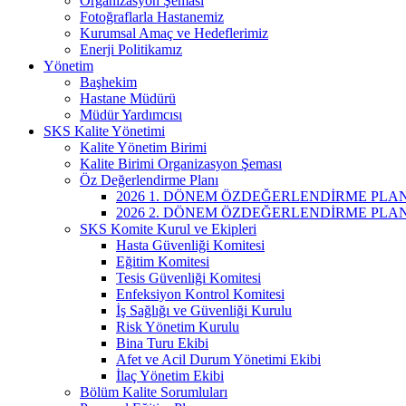
Organizasyon Şeması
Fotoğraflarla Hastanemiz
Kurumsal Amaç ve Hedeflerimiz
Enerji Politikamız
Yönetim
Başhekim
Hastane Müdürü
Müdür Yardımcısı
SKS Kalite Yönetimi
Kalite Yönetim Birimi
Kalite Birimi Organizasyon Şeması
Öz Değerlendirme Planı
2026 1. DÖNEM ÖZDEĞERLENDİRME PLAN
2026 2. DÖNEM ÖZDEĞERLENDİRME PLAN
SKS Komite Kurul ve Ekipleri
Hasta Güvenliği Komitesi
Eğitim Komitesi
Tesis Güvenliği Komitesi
Enfeksiyon Kontrol Komitesi
İş Sağlığı ve Güvenliği Kurulu
Risk Yönetim Kurulu
Bina Turu Ekibi
Afet ve Acil Durum Yönetimi Ekibi
İlaç Yönetim Ekibi
Bölüm Kalite Sorumluları