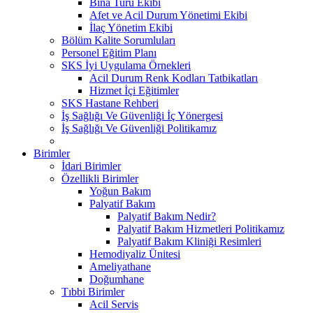
Bina Turu Ekibi
Afet ve Acil Durum Yönetimi Ekibi
İlaç Yönetim Ekibi
Bölüm Kalite Sorumluları
Personel Eğitim Planı
SKS İyi Uygulama Örnekleri
Acil Durum Renk Kodları Tatbikatları
Hizmet İçi Eğitimler
SKS Hastane Rehberi
İş Sağlığı Ve Güvenliği İç Yönergesi
İş Sağlığı Ve Güvenliği Politikamız
Birimler
İdari Birimler
Özellikli Birimler
Yoğun Bakım
Palyatif Bakım
Palyatif Bakım Nedir?
Palyatif Bakım Hizmetleri Politikamız
Palyatif Bakım Kliniği Resimleri
Hemodiyaliz Ünitesi
Ameliyathane
Doğumhane
Tıbbi Birimler
Acil Servis