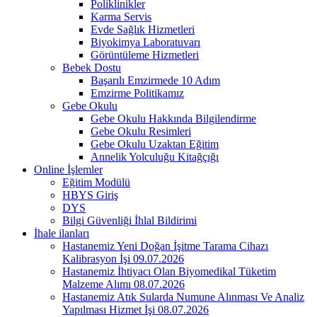
Poliklinikler
Karma Servis
Evde Sağlık Hizmetleri
Biyokimya Laboratuvarı
Görüntüleme Hizmetleri
Bebek Dostu
Başarılı Emzirmede 10 Adım
Emzirme Politikamız
Gebe Okulu
Gebe Okulu Hakkında Bilgilendirme
Gebe Okulu Resimleri
Gebe Okulu Uzaktan Eğitim
Annelik Yolculuğu Kitağçığı
Online İşlemler
Eğitim Modülü
HBYS Giriş
DYS
Bilgi Güvenliği İhlal Bildirimi
İhale ilanları
Hastanemiz Yeni Doğan İşitme Tarama Cihazı
Kalibrasyon İşi 09.07.2026
Hastanemiz İhtiyacı Olan Biyomedikal Tüketim
Malzeme Alımı 08.07.2026
Hastanemiz Atık Sularda Numune Alınması Ve Analiz
Yapılması Hizmet İşi 08.07.2026