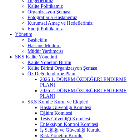
Değerlerimiz
Kalite Politikamız
Organizasyon Şeması
Fotoğraflarla Hastanemiz
Kurumsal Amaç ve Hedeflerimiz
Enerji Politikamız
Yönetim
Başhekim
Hastane Müdürü
Müdür Yardımcısı
SKS Kalite Yönetimi
Kalite Yönetim Birimi
Kalite Birimi Organizasyon Şeması
Öz Değerlendirme Planı
2026 1. DÖNEM ÖZDEĞERLENDİRME
PLANI
2026 2. DÖNEM ÖZDEĞERLENDİRME
PLANI
SKS Komite Kurul ve Ekipleri
Hasta Güvenliği Komitesi
Eğitim Komitesi
Tesis Güvenliği Komitesi
Enfeksiyon Kontrol Komitesi
İş Sağlığı ve Güvenliği Kurulu
Risk Yönetim Kurulu