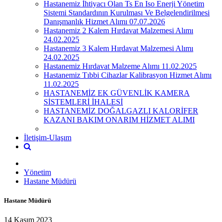
Hastanemiz İhtiyacı Olan Ts En Iso Enerji Yönetim
Sistemi Standardının Kurulması Ve Belgelendirilmesi
Danışmanlık Hizmet Alımı 07.07.2026
Hastanemiz 2 Kalem Hırdavat Malzemesi Alımı
24.02.2025
Hastanemiz 3 Kalem Hırdavat Malzemesi Alımı
24.02.2025
Hastanemiz Hırdavat Malzeme Alımı 11.02.2025
Hastanemiz Tıbbi Cihazlar Kalibrasyon Hizmet Alımı
11.02.2025
HASTANEMİZ EK GÜVENLİK KAMERA
SİSTEMLERİ İHALESİ
HASTANEMİZ DOĞALGAZLI KALORİFER
KAZANI BAKIM ONARIM HİZMET ALIMI
İletişim-Ulaşım
Yönetim
Hastane Müdürü
Hastane Müdürü
14 Kasım 2023