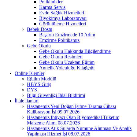
Poliklinikler
Karma Servis
Evde Sağlık Hizmetleri
Biyokimya Laboratuvarı
Görüntüleme Hizmetleri
Bebek Dostu
Başarılı Emzirmede 10 Adım
Emzirme Politikamız
Gebe Okulu
Gebe Okulu Hakkında Bilgilendirme
Gebe Okulu Resimleri
Gebe Okulu Uzaktan Eğitim
Annelik Yolculuğu Kitağçığı
Online İşlemler
Eğitim Modülü
HBYS Giriş
DYS
Bilgi Güvenliği İhlal Bildirimi
İhale ilanları
Hastanemiz Yeni Doğan İşitme Tarama Cihazı
Kalibrasyon İşi 09.07.2026
Hastanemiz İhtiyacı Olan Biyomedikal Tüketim
Malzeme Alımı 08.07.2026
Hastanemiz Atık Sularda Numune Alınması Ve Analiz
Yapılması Hizmet İşi 08.07.2026