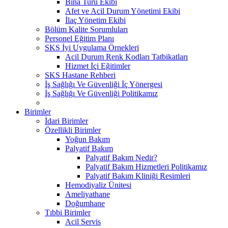
Bina Turu Ekibi
Afet ve Acil Durum Yönetimi Ekibi
İlaç Yönetim Ekibi
Bölüm Kalite Sorumluları
Personel Eğitim Planı
SKS İyi Uygulama Örnekleri
Acil Durum Renk Kodları Tatbikatları
Hizmet İçi Eğitimler
SKS Hastane Rehberi
İş Sağlığı Ve Güvenliği İç Yönergesi
İş Sağlığı Ve Güvenliği Politikamız
Birimler
İdari Birimler
Özellikli Birimler
Yoğun Bakım
Palyatif Bakım
Palyatif Bakım Nedir?
Palyatif Bakım Hizmetleri Politikamız
Palyatif Bakım Kliniği Resimleri
Hemodiyaliz Ünitesi
Ameliyathane
Doğumhane
Tıbbi Birimler
Acil Servis