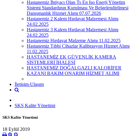
Hastanemiz İhtiyacı Olan Ts En Iso Enerji Yönetim
Sistemi Standardının Kurulması Ve Belgelendirilmesi
Danışmanlık Hizmet Alımı 07.07.2026
Hastanemiz 2 Kalem Hırdavat Malzemesi Alımı
24.02.2025
Hastanemiz 3 Kalem Hırdavat Malzemesi Alımı
24.02.2025
Hastanemiz Hırdavat Malzeme Alımı 11.02.2025
Hastanemiz Tıbbi Cihazlar Kalibrasyon Hizmet Alımı
11.02.2025
HASTANEMİZ EK GÜVENLİK KAMERA
SİSTEMLERİ İHALESİ
HASTANEMİZ DOĞALGAZLI KALORİFER
KAZANI BAKIM ONARIM HİZMET ALIMI
İletişim-Ulaşım
SKS Kalite Yönetimi
SKS Kalite Yönetimi
18 Eylül 2019