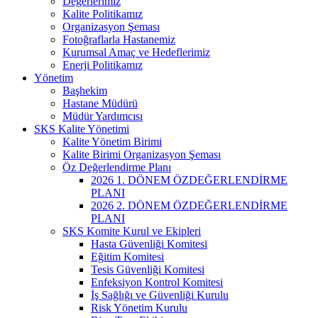
Değerlerimiz
Kalite Politikamız
Organizasyon Şeması
Fotoğraflarla Hastanemiz
Kurumsal Amaç ve Hedeflerimiz
Enerji Politikamız
Yönetim
Başhekim
Hastane Müdürü
Müdür Yardımcısı
SKS Kalite Yönetimi
Kalite Yönetim Birimi
Kalite Birimi Organizasyon Şeması
Öz Değerlendirme Planı
2026 1. DÖNEM ÖZDEĞERLENDİRME
PLANI
2026 2. DÖNEM ÖZDEĞERLENDİRME
PLANI
SKS Komite Kurul ve Ekipleri
Hasta Güvenliği Komitesi
Eğitim Komitesi
Tesis Güvenliği Komitesi
Enfeksiyon Kontrol Komitesi
İş Sağlığı ve Güvenliği Kurulu
Risk Yönetim Kurulu