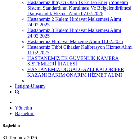
Hastanemiz İhtiyacı Olan Ts En Iso Enerji Yönetim
Sistemi Standardının Kurulması Ve Belgelendirilmesi
Danışmanlık Hizmet Alımı 07.07.2026
Hastanemiz 2 Kalem Hırdavat Malzemesi Alımı
24.02.2025
Hastanemiz 3 Kalem Hırdavat Malzemesi Alımı
24.02.2025
Hastanemiz Hırdavat Malzeme Alımı 11.02.2025
Hastanemiz Tıbbi Cihazlar Kalibrasyon Hizmet Alımı
11.02.2025
HASTANEMİZ EK GÜVENLİK KAMERA
SİSTEMLERİ İHALESİ
HASTANEMİZ DOĞALGAZLI KALORİFER
KAZANI BAKIM ONARIM HİZMET ALIMI
İletişim-Ulaşım
Yönetim
Başhekim
Başhekim
31 Temmuz 2026