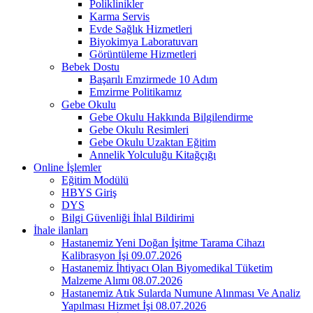
Poliklinikler
Karma Servis
Evde Sağlık Hizmetleri
Biyokimya Laboratuvarı
Görüntüleme Hizmetleri
Bebek Dostu
Başarılı Emzirmede 10 Adım
Emzirme Politikamız
Gebe Okulu
Gebe Okulu Hakkında Bilgilendirme
Gebe Okulu Resimleri
Gebe Okulu Uzaktan Eğitim
Annelik Yolculuğu Kitağçığı
Online İşlemler
Eğitim Modülü
HBYS Giriş
DYS
Bilgi Güvenliği İhlal Bildirimi
İhale ilanları
Hastanemiz Yeni Doğan İşitme Tarama Cihazı
Kalibrasyon İşi 09.07.2026
Hastanemiz İhtiyacı Olan Biyomedikal Tüketim
Malzeme Alımı 08.07.2026
Hastanemiz Atık Sularda Numune Alınması Ve Analiz
Yapılması Hizmet İşi 08.07.2026