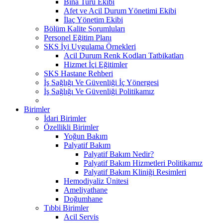
Bina Turu Ekibi
Afet ve Acil Durum Yönetimi Ekibi
İlaç Yönetim Ekibi
Bölüm Kalite Sorumluları
Personel Eğitim Planı
SKS İyi Uygulama Örnekleri
Acil Durum Renk Kodları Tatbikatları
Hizmet İçi Eğitimler
SKS Hastane Rehberi
İş Sağlığı Ve Güvenliği İç Yönergesi
İş Sağlığı Ve Güvenliği Politikamız
Birimler
İdari Birimler
Özellikli Birimler
Yoğun Bakım
Palyatif Bakım
Palyatif Bakım Nedir?
Palyatif Bakım Hizmetleri Politikamız
Palyatif Bakım Kliniği Resimleri
Hemodiyaliz Ünitesi
Ameliyathane
Doğumhane
Tıbbi Birimler
Acil Servis