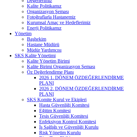
Değerlerimiz
Kalite Politikamız
Organizasyon Şeması
Fotoğraflarla Hastanemiz
Kurumsal Amaç ve Hedeflerimiz
Enerji Politikamız
Yönetim
Başhekim
Hastane Müdürü
Müdür Yardımcısı
SKS Kalite Yönetimi
Kalite Yönetim Birimi
Kalite Birimi Organizasyon Şeması
Öz Değerlendirme Planı
2026 1. DÖNEM ÖZDEĞERLENDİRME
PLANI
2026 2. DÖNEM ÖZDEĞERLENDİRME
PLANI
SKS Komite Kurul ve Ekipleri
Hasta Güvenliği Komitesi
Eğitim Komitesi
Tesis Güvenliği Komitesi
Enfeksiyon Kontrol Komitesi
İş Sağlığı ve Güvenliği Kurulu
Risk Yönetim Kurulu