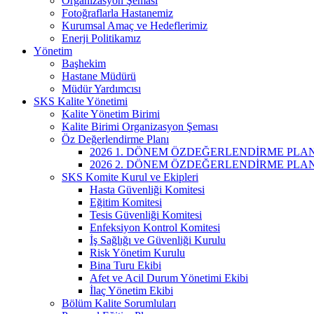
Organizasyon Şeması
Fotoğraflarla Hastanemiz
Kurumsal Amaç ve Hedeflerimiz
Enerji Politikamız
Yönetim
Başhekim
Hastane Müdürü
Müdür Yardımcısı
SKS Kalite Yönetimi
Kalite Yönetim Birimi
Kalite Birimi Organizasyon Şeması
Öz Değerlendirme Planı
2026 1. DÖNEM ÖZDEĞERLENDİRME PLAN
2026 2. DÖNEM ÖZDEĞERLENDİRME PLAN
SKS Komite Kurul ve Ekipleri
Hasta Güvenliği Komitesi
Eğitim Komitesi
Tesis Güvenliği Komitesi
Enfeksiyon Kontrol Komitesi
İş Sağlığı ve Güvenliği Kurulu
Risk Yönetim Kurulu
Bina Turu Ekibi
Afet ve Acil Durum Yönetimi Ekibi
İlaç Yönetim Ekibi
Bölüm Kalite Sorumluları