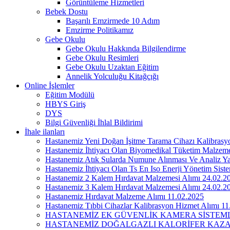
Görüntüleme Hizmetleri
Bebek Dostu
Başarılı Emzirmede 10 Adım
Emzirme Politikamız
Gebe Okulu
Gebe Okulu Hakkında Bilgilendirme
Gebe Okulu Resimleri
Gebe Okulu Uzaktan Eğitim
Annelik Yolculuğu Kitağçığı
Online İşlemler
Eğitim Modülü
HBYS Giriş
DYS
Bilgi Güvenliği İhlal Bildirimi
İhale ilanları
Hastanemiz Yeni Doğan İşitme Tarama Cihazı Kalibrasyo
Hastanemiz İhtiyacı Olan Biyomedikal Tüketim Malzem
Hastanemiz Atık Sularda Numune Alınması Ve Analiz Ya
Hastanemiz İhtiyacı Olan Ts En Iso Enerji Yönetim Sist
Hastanemiz 2 Kalem Hırdavat Malzemesi Alımı 24.02.2
Hastanemiz 3 Kalem Hırdavat Malzemesi Alımı 24.02.2
Hastanemiz Hırdavat Malzeme Alımı 11.02.2025
Hastanemiz Tıbbi Cihazlar Kalibrasyon Hizmet Alımı 11
HASTANEMİZ EK GÜVENLİK KAMERA SİSTEML
HASTANEMİZ DOĞALGAZLI KALORİFER KAZAN