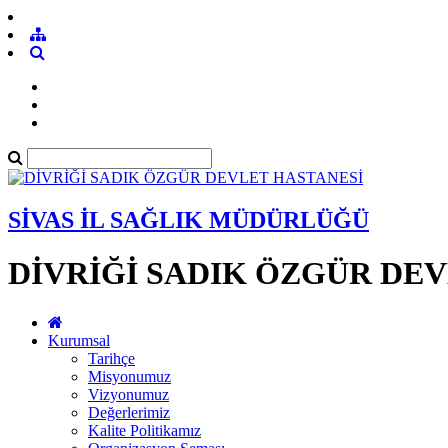
SİVAS İL SAĞLIK MÜDÜRLÜĞÜ
DİVRİĞİ SADIK ÖZGÜR DE
Kurumsal
Tarihçe
Misyonumuz
Vizyonumuz
Değerlerimiz
Kalite Politikamız