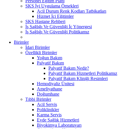
Personel Eğitim Planı
SKS İyi Uygulama Örnekleri
Acil Durum Renk Kodları Tatbikatları
Hizmet İçi Eğitimler
SKS Hastane Rehberi
İş Sağlığı Ve Güvenliği İç Yönergesi
İş Sağlığı Ve Güvenliği Politikamız
Birimler
İdari Birimler
Özellikli Birimler
Yoğun Bakım
Palyatif Bakım
Palyatif Bakım Nedir?
Palyatif Bakım Hizmetleri Politikamız
Palyatif Bakım Kliniği Resimleri
Hemodiyaliz Ünitesi
Ameliyathane
Doğumhane
Tıbbi Birimler
Acil Servis
Poliklinikler
Karma Servis
Evde Sağlık Hizmetleri
Biyokimya Laboratuvarı